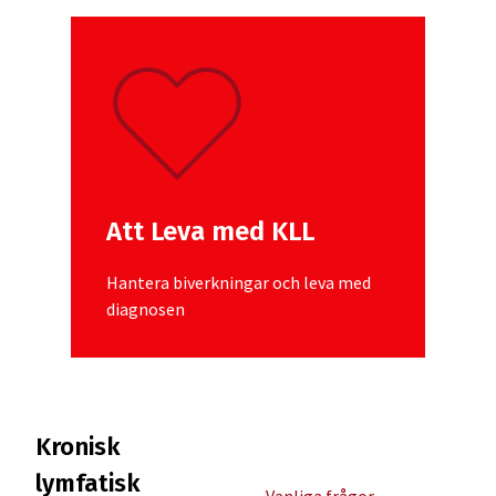
Att Leva med KLL
Hantera biverkningar och leva med
diagnosen
Kronisk
lymfatisk