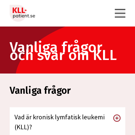
Om KLL
Vanliga frågor
och svar om KLL
Diagnos och undersökningar
Behandling
Att leva med KLL
Vanliga frågor
Vanliga frågor
Vad är kronisk lymfatisk leukemi
(KLL)?