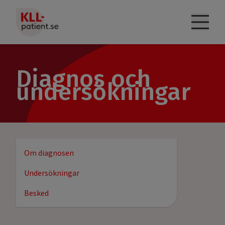
Om KLL
Diagnos och
undersökningar
Diagnos och undersökningar
Behandling
Att leva med KLL
Om diagnosen
Vanliga frågor
Undersökningar
Besked