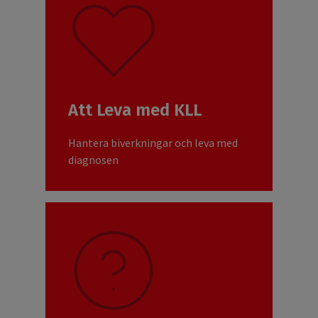
Att Leva med KLL
Hantera biverkningar och leva med
diagnosen