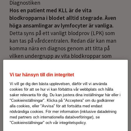
Diagnostiken
Hos en patient med KLL är de vita
blodkropparna i blodet alltid stegrade. Även
höga ansamlingar av lymfocyter är vanliga.
Detta syns på ett vanligt blodprov (LPK) som
kan tas på vårdcentralen. Redan där kan man
komma nära en diagnos genom att titta på
vilken undergrupp av vita blodkroppar som
avviker.
Undersökningar
Vi tar hänsyn till din integritet
Om patientens blodprov är avvikande på detta
Vi vill ge dig den bästa upplevelsen, därför vill vi använda
sätt skrivs en remiss till en hematolog
cookies för att se hur vi kan förbättra vår webbplats och hålla
(specialist på blodsjukdomar) för vidare
saker relevanta för dig. Du kan justera dina inställningar här eller i
utredning. Med en speciell metod som kallas
"Cookieinställningar". Klicka på "Acceptera" om du godkänner
alla cookies, eller "Avvisa" för att fortsätta med endast
flödescytometri kan man säkerställa om det
nödvändiga cookies. För mer information (inklusive datadelning
rör sig om just KLL eller någon annan typ av
med partners och internationella dataöverföringar), se
"Cookieinställningar" och vår integritetspolicy.
leukemi. I vissa fall, antingen initialt eller